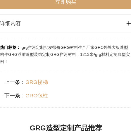
立即购买
详细内容
GRG拦河是预铸式玻璃纤维加强石膏板，它是一种特殊装饰改良纤维石
膏装饰材料，造型的随意性使其成为要求个性化的建筑师的首选，它独特
热门标签：
grg拦河定制批发报价
GRG材料生产厂家
GRC外墙大板造型
的材料构成方式足以抵御外部环境造成的破损、变形和开裂。
此种材料可
构件
GRG浮雕造型装饰定制
GRG拦河材料，1213米²grg材料定制典型实
制成各种平面板、各种功能型产品及各种艺术造型，是目前国际上建筑材
例！
料装饰界最流行的更新换代产品。
正常情况下，建筑设计师们经常会推荐
应用在工商业建筑为抵抗高的冲击而增加其稳定性的吊顶为主。
上一条：
GRG楼梯
核心优势：
下一条：
GRG包柱
1、无限可塑性：
产品由于是根据工程项目的图纸转化成生产图，先做模
具，流体预铸式生产方式，因此可以做成任意造型。出于人们对于建筑审
美艺术的要求，设计师进行了富有想象力的创新设计，可苦于没有相应的
建筑装饰材料帮助实现。
GRG/C产品任意形状的可塑性为建筑的造型实
GRG造型定制产品推荐