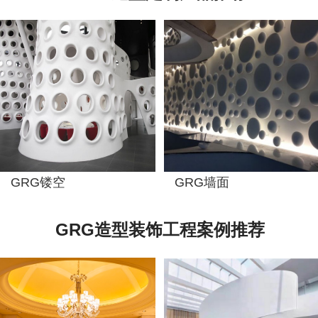
现了产品的无缝对接，是设计师设计梦想的完美实现;产品管用200年的质
量更是铸就其艺术的永恒。
2、可呼吸，自然调节室内湿度:
GRG板是一种有大量微孔结构的板材，
自然环境中，多孔体可以吸收或释放出水分。当室内温度高、湿度小的时
候，板材逐渐释放出微孔中的水分;当室内温度低、湿度大的时候它就会
吸收空气中的水分。
这种释放和呼吸就形成了 "呼吸"作用。这种吸湿与释
湿的循环变化起到调节室内相对温度的作用，给工作和居住环境创造了一
个舒适的小气候。
3、质量轻，强度高：
GRG产品平面部分的标准厚度为3.2至8.8MM(特殊
要求可以加厚)，每平方米重量仅4.9至9.8KG，能减轻主体建筑重量及构
GRG镂空
GRG墙面
件负载。GRG产品强度高，断裂荷载大于1200N，超过国际JC/T799-
1998(1996)装饰石膏板断裂荷载118N的10倍。
GRG造型装饰工程案例推荐
4、声学效果好：
检测表明:4MM厚的GRG材料，透过500Hz 23d100Hz
27db;气干比重1.75，符合专业声学反射要求。经过良好的造型设计，可
构成良好的吸声结构，达到隔声、吸音的作用。
标准：