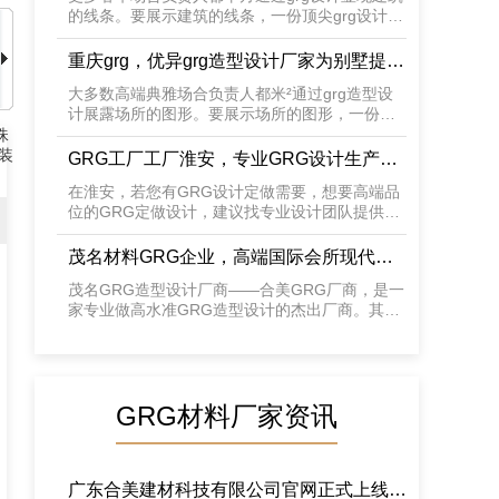
台地的意味，展示了传统藏式民居的韵味，粗犷
的线条。要展示建筑的线条，一份顶尖grg设计方
的横向外墙材料向传统的片状石材叠垒致意。
案及展示设计图很重要，下面是合美建材grg工厂
为茂名市某星级假日酒店的设计方案。
重庆grg，优异grg造型设计厂家为别墅提供
欧式风grg造型设计范例！
大多数高端典雅场合负责人都米²通过grg造型设
计展露场所的图形。要展示场所的图形，一份优
异grg造型设计典型方案及案例图甚是重要，下面
珠
是合美建材grg厂家为重庆某别墅的设计典型方
装
GRG工厂工厂淮安，专业GRG设计生产商
案。
为中心城市酒店提供简约风GRG设计设计
在淮安，若您有GRG设计定做需要，想要高端品
方案！
位的GRG定做设计，建议找专业设计团队提供
GRG设计定做展示设计图及方案。
茂名材料GRG企业，高端国际会所现代简
约风GRG定做造型设计建设搭建设计图分
茂名GRG造型设计厂商——合美GRG厂商，是一
享！
家专业做高水准GRG造型设计的杰出厂商。其服
务案例覆盖恒大岳阳养生谷、山东临沂大剧院等
知名企业品牌商业公司集团，造型设计风格更是
种类繁多。
GRG材料厂家资讯
广东合美建材科技有限公司官网正式上线