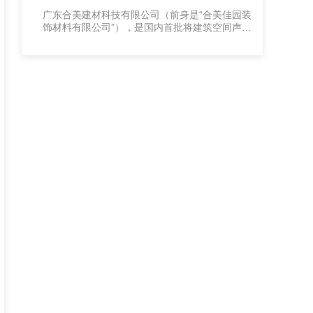
了！
广东合美建材科技有限公司（前身是“合美佳园装
饰材料有限公司”），是国内首批将建筑空间声学
与美学完美融合，把科技、艺术、文化创意与设
计、新材料四位一体集结发展的高新技术企业之
一，专业生产GRG.GRC.GRP材料产品，集研
发、设计、生产、安装、项目管理为一体的新型
建材高科技企业，公司主要成员都是行业内具有
十多年经验的专家。