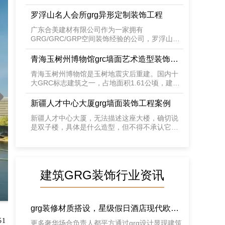
以钢管编织时尚楼体外立面，引领琶洲CBD办公
新潮流。项目总建筑面积16.4万平方米，共41
罗浮山名人会所grg异形定制装饰工程
层，建筑高度193.7米；其中地下室3层，商业裙
广东合美建材有限公司作为一家拥有
房5层，五星级酒店6-25层，办公26-41层，是集
GRG/GRC/GRP空间装饰经验的公司，罗浮山名
商业、星级酒店、高级办公为一体的综合性超高
人会所GRG项目中狠抓精细施工，完美的呈现了
层建筑。赫基国际大厦外墙设计的线条和结构纵
设计方案
横交错，错落有致，形象逼真，浑然一体。外墙
青海玉树州博物馆grc墙面艺术造型装饰工
呈纵横交织状结构。金属带交织在建筑体量周围
程
青海玉树州博物馆是玉树地震灾后重建。国内十
形成外层，外墙恰似一件衣服，包裹在优雅曲线
大GRC标志建筑之一，占地面积1.61公顷，建筑
造型的建筑物四周。

面积12816平方米。玉树州博物馆作为城市最重
要的公共建筑之一，是纪念藏汉团结的玉树千年
新疆人才中心大厦grg墙面装饰工程案例
历史博物馆，也是古镇重要的功能性建筑之一。
新疆人才中心大厦，无法描述这座大楼，确切说
玉树州博物馆，由中国工程院院士何镜堂设计。
是双子楼，具体是什么造型，但不得不承认它很
博物馆选址于城市中心地段，整个基地狭长，建
有特色。据说还获得过鲁班奖，不知真假。 广东
筑长度达到200米，体量巨大。设计中采用藏式建
合美建材科技有限公司承接了室内造型，流动的
筑常见的化整为零的方式，减小建筑尺度，增加
GRG艺术造型，完美的体现效果图所表达的观
建筑体块搭接，使得建筑错落有致，并和城市肌
感。。。
理，远处神山背景融为一体，和谐共生。 在外形
建筑GRG装饰行业资讯
设计中，建筑采用化整为零的体量融入城市，建
筑表皮肌理、形态等都力求表达出神秘、深邃、
粗犷、奔放、绚烂的康巴文化特征，成为玉树康
巴文化瑰宝。 粗犷石材等元素重复应用，使建筑
grg装修材质搭设，星级假日酒店现代欧式
在保持节奏感的基础上表现出一定的整体性，给
人以坚固稳定之。。GRC墙体加强了藏式建筑中
grg制作设计搭设范例分享！
51
更多奢华场合负责人都平方通过grg设计显现建筑