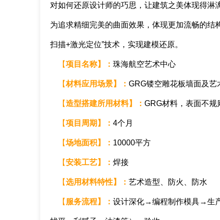
对如何还原设计师的巧思，让建筑之美体现得淋
为追求精细完美的曲面效果，体现更加流畅的结
扫描+激光定位”技术，实现建模还原。
【
项目名称】：
珠海航空艺术中心
【
材料应用场景
】
：
GRG镂空雕花板墙面及艺
【
造型搭建所用材料
】
：
GRG材料，表面不规
【
项目周期
】
：
4个月
【
场地面积
】
：
10000平方
【
安装工艺
】
：
焊接
【
选用材料特性
】
：
艺术造型、防火、防水
【
服务流程
】
：
设计深化→编程制作模具→生