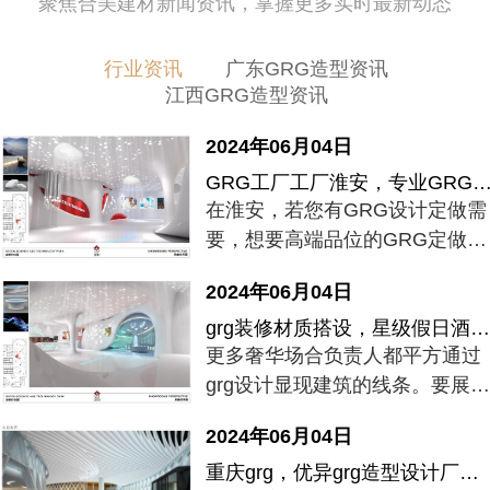
聚焦合美建材新闻资讯，掌握更多实时最新动态
行业资讯
广东GRG造型资讯
江西GRG造型资讯
2024年06月04日
GRG工厂工厂淮安，专业GRG设计生产商为中心城市酒店提供简约风GRG设计设
在淮安，若您有GRG设计定做需
要，想要高端品位的GRG定做设
计，建议找专业设计团队提供
2024年06月04日
GRG设计定做展示设计图及方
grg装修材质搭设，星级假日酒店现代欧式grg制作设计搭设范例分享！
案。
更多奢华场合负责人都平方通过
grg设计显现建筑的线条。要展示
建筑的线条，一份顶尖grg设计方
2024年06月04日
案及展示设计图很重要，下面是
重庆grg，优异grg造型设计厂家为别墅提供欧式风grg造型设计范例！
合美建材grg工厂为茂名市某星级