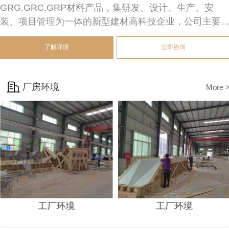
GRG.GRC.GRP材料产品，集研发、设计、生产、安
装、项目管理为一体的新型建材高科技企业，公司主要
员都是行业内具有十多年经验的专家。
了解详情
立即咨询
公司的产品广泛应用于剧院，展厅，博物馆，造型景观
产品不仅具有高强轻质、A1级防火、绿色环保、节能低
碳、抗菌耐腐、防霉防潮防虫蛀、湿暖保温等良好的物
厂房环境
More 
性能，而且拥有隔声/吸声/扩散/反射等优良的声学性能，
同时造型丰富任意、可镂空/浮雕、可平面/单曲二维/双曲
三维等立体构造，且安装方式方便快捷，装饰效果浑圆
气、靓丽高雅！
工厂环境
工厂环境