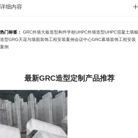
详细内容
GRC的全名是抗碱玻璃纤维增强水泥(Glass Fiber Reinforced
Cement)，是
用抗碱玻璃纤维作增强材料，用早强水泥砂浆作基体制成的轻
热门标签：
GRC外墙大板造型构件
学校UHPC外墙造型
UHPC混凝土墙
质、高强。高韧
造型
GRG天花与墙面装饰工程安装案例
会议中心GRC幕墙装饰工程安装
性的无机复合材料。
案例
建筑应用:适用于各类建筑物的外立面装饰或营造独立的建筑景
观。如线
条、柱式、窗套、门窗、栏杆、托饰、花饰、文化石、雕塑、水
池、花盆等独
最新GRC造型定制产品推荐
立建筑景观。
材料组成:采用低碱水泥、
抗碱玻纤、预埋金属件经特定工艺精铸而成。
成产流程:指定设计、专业制模、特殊翻制。
安装施工:根据建筑的设计和施工需要可在构建内预埋金属件，
也可在构
建表面留孔或在建造面上预埋金属件，
以焊接、铆接、栓接、干挂、穿接等多
种方式连接、使其与建筑物能有机的融为一体。其连接施工方式