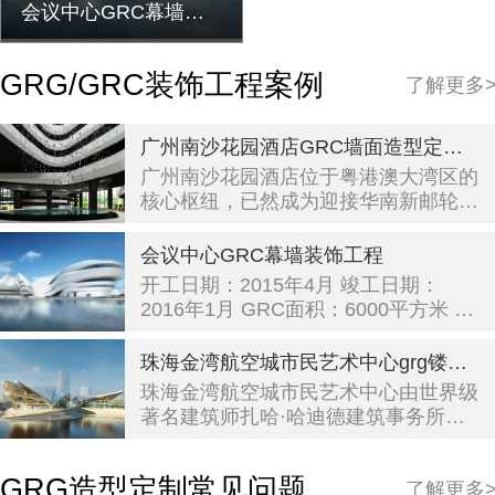
会议中心GRC幕墙装饰工程
GRG/GRC装饰工程案例
了解更多
广州南沙花园酒店GRC墙面造型定制
施工
广州南沙花园酒店位于粤港澳大湾区的
核心枢纽，已然成为迎接华南新邮轮时
代的湾区商旅休闲度假新地标！由欧洲
著名创意建筑师主创设计，邮轮般的建
会议中心GRC幕墙装饰工程
筑外形线条与自然风光无缝融合，山海
开工日期：2015年4月 竣工日期：
景观豪华客房，近万平方米的隐秘私家
2016年1月 GRC面积：6000平方米 投
园林与 600 米私家绿道，室内外畅通
入使用：2016年9月
的恒温泳池和全天候无边际游泳池延绵
珠海金湾航空城市民艺术中心grg镂空
千米，池畔吧、健身中心、网球场，格
墙面雕花吊顶装饰工程
珠海金湾航空城市民艺术中心由世界级
调时尚的宴会厅、中、西主题餐厅以及
著名建筑师扎哈·哈迪德建筑事务所
开阔的户外草坪宴会场地皆掩映其中，
（zaha hadid architects）完成建筑设
环顾之间山海尽入眼帘，人与自然从未
计方案，其灵感来自于成群的飞鸟以及
如此亲密沟通。
GRG造型定制常见问题
了解更多
飞扬的风帆，寓意珠海城市新中心建设