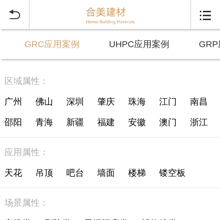


GRC应用案例
UHPC应用案例
GR
区域属性：
广州
佛山
深圳
肇庆
珠海
江门
南昌
邵阳
青海
新疆
福建
安徽
澳门
浙江
应用属性：
天花
吊顶
吧台
墙面
楼梯
镂空板
场景属性：