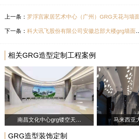
上一条：
罗浮宫家居艺术中心（广州）GRG天花与墙面造型装饰工
下一条：
科大讯飞股份有限公司安徽总部大楼grg墙面艺术造型装饰工程
相关GRG造型定制工程案例
南昌文化中心grg镂空天花
马来西亚
装饰工程
GRG造型
GRG造型装饰定制