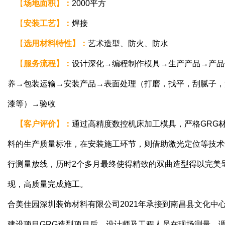
【
场地面积
】
：
2000平方
【
安装工艺
】
：
焊接
【
选用材料特性
】
：
艺术造型、防火、防水
【
服务流程
】
：
设计深化→编程制作模具→生产产品→产品
养→包装运输→安装产品→表面处理（打磨，找平，刮腻子，
漆等）→验收
【
客户评价
】
：
通过高精度数控机床加工模具，严格GRG
料的生产质量标准，在安装施工环节，则借助激光定位等技术
行测量放线，历时2个多月最终使得精致的双曲造型得以完美
现，高质量完成施工。
合美佳园深圳装饰材料有限公司2021年承接到南昌县文化中
建设项目GRG造型项目后，设计师及工程人员在现场测量、