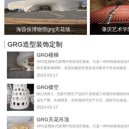
海昏侯博物馆grg天花墙面
肇庆艺术学院
装饰工程
面装
GRG造型装饰定制
GRG楼梯
GRG是预铸式玻璃纤维加强石膏板，它是一种特殊装饰改良
维石膏装饰材料，造型的随意性使其成为要求个性化的建筑
的首选，它独特的材料构成方式足以抵御外部环境造成的破
2023-03-17
损、变形和开裂。此种材料可制成各种平面板、各种功能型
GRG镂空
品及各种艺术造型，是目前国际上建筑材料装饰界最流行的
新换代产品。正常情况下，建筑设计师们经常会推荐应用在
核心优势 1、无限可塑性:产品由于是根据工程项目的图纸转
商业建筑为抵抗高的冲击而增加其稳定性的吊顶为主。
成生产图，先做模具，流体预铸式生产方式，因此可以做成
意造型。出于人们对于建筑审美艺术的要求，设计师进行了
2023-03-17
有想象力的创新设计，可苦于没有相应的建筑装饰材料帮助
GRG天花吊顶
现。 GRG/C产品任意形状的可塑性为建筑的造型实现了产品
的无缝对接，是设计师设计梦想的完美实现;产品管用200年
GRG是预铸式玻璃纤维加强石膏板，它是一种特殊装饰改良