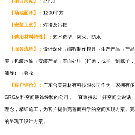
【
项目周期
】
：
2个月
【
场地面积
】
：
1200平方
【
安装工艺
】
：
焊接及吊接
【
选用材料特性
】
：
艺术造型、防火、防水
【
服务流程
】
：
设计深化→编程制作模具→生产产品→产品
养→包装运输→安装产品→表面处理（打磨，找平，刮腻子，
漆等）→验收
【
客户评价
】
：
广东合美建材有科技限公司作为一家拥有多
GRG材料空间装饰经验的公司，一直秉持以「好空间会说话
理念，精细施工，为客户提供完善而科学的空间实现方案。完
的呈现了设计方案。